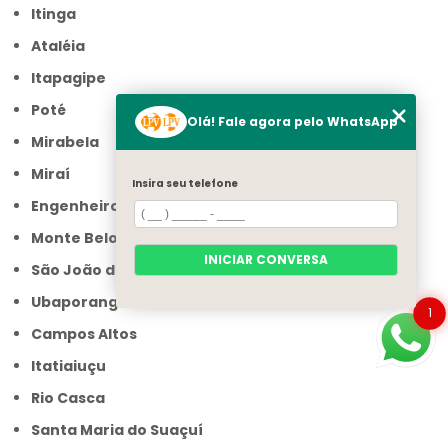
Itinga
Ataléia
Itapagipe
Poté
Olá! Fale agora pelo WhatsApp
Mirabela
Miraí
Insira seu telefone
Engenheiro Caldas
Monte Belo
INICIAR CONVERSA
São João das Missões
Ubaporanga
1
Campos Altos
Itatiaiuçu
Rio Casca
Santa Maria do Suaçuí