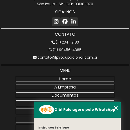
São Paulo - SP - CEP: 03138-070
SIGA-NOS
CONTATO
(11) 2341-2183
(11) 99456-4385
contato@lpvocupacional.com.br
MENU
Home
A Empresa
Documentos
Treinamentos
Olá! Fale agora pelo WhatsApp
Medicina do Trabalho
Assessoria
eSocial
Insira seu telefone